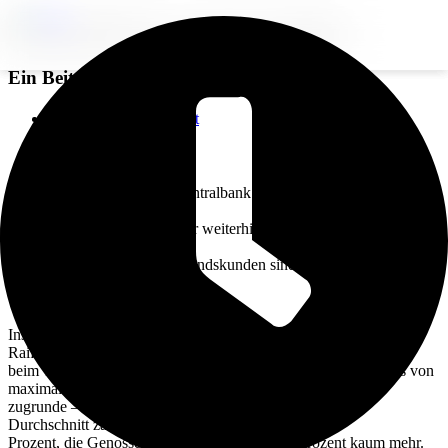
Tagesgeldzinsen erneut gesunken
Ein Beitrag von
Günter Thar
.
Zurück zur Übersicht
Voriger Beitrag
Nächster Beitrag
Während die Europäische Zentralbank den Leitzins weiterhin bei
2,0 Prozent belässt, müssen
Tagesgeldsparer sich mit einer weiterhin schrumpfenden Verzinsung
begnügen –zumindest
wenn sie bei ihrer Bank Bestandskunden sind. Das ergab die
Marktanalyse eines großen
Vergleichsportals.
Insbesondere regionale Geldhäuser, also Sparkassen, Volks- und
Raiffeisenbanken, knausern
beim Tagesgeld. So legen 38 Prozent von ihnen einen Minizins von
maximal 0,25 Prozent
zugrunde – vor einem Jahr waren es nur 24 Prozent. Im
Durchschnitt zahlen die Sparkassen 0,37
Prozent, die Genossenschaftsbanken mit 0,42 Prozent kaum mehr.