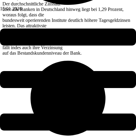
Der durchschnittliche Zinssatz
15.01.2026
über alle Banken in Deutschland hinweg liegt bei 1,29 Prozent,
woraus folgt, dass die
bundesweit operierenden Institute deutlich höhere Tagesgeldzinsen
leisten. Das attraktivste
dauerhafte Angebot am Markt beträgt derzeit 2,3 Prozent. Noch
mehr, nämlich über 3 Prozent,
sind für Neukunden drin. Nach dem jeweiligen Garantiezeitraum
fällt indes auch ihre Verzinsung
auf das Bestandskundenniveau der Bank.