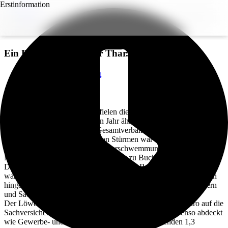
Erstinformation
Schäden durch Naturgefahren weiterhin
auf hohem Niveau
Ein Beitrag von
Günter Thar
.
Zurück zur Übersicht
Voriger Beitrag
Nächster Beitrag
Mit rund 5,7 Milliarden Euro fielen die versicherten Schäden durch
Naturgefahren im vergangenen Jahr ähnlich hoch aus wie im
Vorjahr, wie der Versicherer-Gesamtverband GDV
kürzlich mitteilte. Der Anteil von Stürmen war zwar geringer, dafür
schlugen aber Starkregen und Überschwemmungen mit 2,6
Milliarden Euro ungewöhnlich massiv zu Buche – der langjährige
Durchschnitt liegt eine Milliarde darunter. Besonders betroffen
waren Baden-Württemberg und Bayern. Relativ verschont blieben
hingegen, neben den drei Stadtstaaten, Mecklenburg-Vorpommern
und Sachsen-Anhalt.
Der Löwenanteil der Schäden entfiel mit 4,4 Milliarden Euro auf die
Sachversicherung, die private Gebäude und Hausrat ebenso abdeckt
wie Gewerbe- und Industriebetriebe. Die verbleibenden 1,3