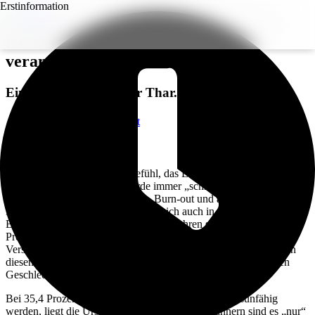
Erstinformation
Psyche bei mehr als jeder dritten Frau
für Berufs-/Erwerbsunfähigkeit
verantwortlich
Ein Beitrag von
Günter Thar
.
Zurück zur Übersicht
Voriger Beitrag
Nächster Beitrag
Viele Menschen haben das Gefühl, das Leben in der modernen
Hochleistungsgesellschaft werde immer „schneller“ und damit
anstrengender. Die Folge: Stress, Burn-out und andere psychische
Belastungen nehmen zu. Das zeigt sich auch in den Statistiken zur
Berufs- und Erwerbsunfähigkeit. Seit Jahren sind seelische
Probleme auf dem Vormarsch. Die neuesten Zahlen, die der
Versichererverband GDV jüngst für 2016 vorlegte, unterstreichen
diesen Trend – und zeigen deutliche Unterschiede zwischen den
Geschlechtern.
Bei 35,4 Prozent der Frauen, die berufs- oder erwerbsunfähig
werden, liegt die Ursache in der Psyche. Bei Männern sind es „nur“