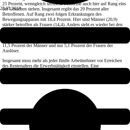
25 Prozent, wenngleich seelische Probleme auch hier auf Rang eins
25.05.2018
der Ursachen stehen. Insgesamt ergibt das 29 Prozent aller
Betroffenen. Auf Rang zwei folgen Erkrankungen des
Bewegungsapparats mit 18,4 Prozent. Hier sind Männer (20,9)
stärker betroffen als Frauen (14,4). Anders sieht es wieder bei den
Krebserkrankungen aus, die insgesamt auf 18 Prozent kommen: Bei
23 Prozent der Frauen und 14,8 Prozent der Männer sind sie für
Erwerbs- oder Berufsunfähigkeit verantwortlich. Unfälle sind bei
11,5 Prozent der Männer und nur 5,1 Prozent der Frauen der
Auslöser.
Insgesamt muss mehr als jeder fünfte Arbeitnehmer vor Erreichen
des Rentenalters die Erwerbstätigkeit einstellen. Eine
Berufsunfähigkeitsvorsorge wird daher auch von
Verbraucherschützern dringend empfohlen – denn die staatliche
Absicherung ist kaum der Rede wert.