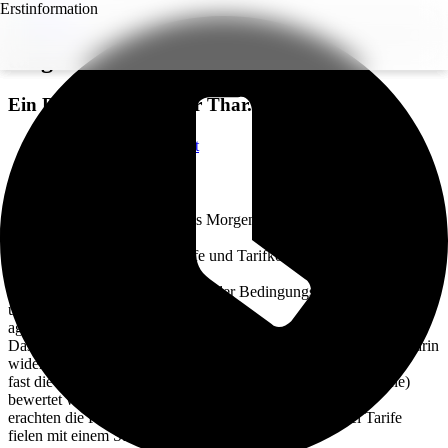
Erstinformation
Nur 2 von 290 Unfallversicherungstarifen
taugen nichts
Ein Beitrag von
Günter Thar
.
Zurück zur Übersicht
Voriger Beitrag
Nächster Beitrag
Das unabhängige Analysehaus Morgen & Morgen hat für sein
diesjähriges „M&M Rating
Unfallversicherung“ 290 Tarife und Tarifkombinationen unter die
Lupe genommen. 50
Leistungsfragen wurden anhand der Bedingungswerke beantwortet
und zu einem Sterne-Score
aggregiert.
Das hohe Bedingungsniveau am deutschen Markt spiegelt sich darin
wider, dass mit 135 Tarifen
fast die Hälfte mit der Höchstnote „ausgezeichnet“ (fünf Sterne)
bewertet wurde. Weitere 65
erachten die Prüfer als „sehr gut“ (vier Sterne), nur zwei Tarife
fielen mit einem Stern komplett