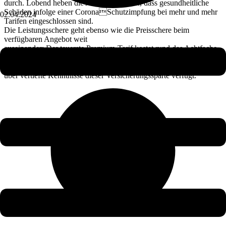
durch. Lobend heben die Analysten hervor, dass gesundheitliche
Schäden infolge einer CoronaSchutzimpfung bei mehr und mehr
02.04.2024
Tarifen eingeschlossen sind.
Die Leistungsschere geht ebenso wie die Preisschere beim
verfügbaren Angebot weit
auseinander: Der teuerste Premium-Tarif kostet rund das Achtfache
des günstigsten BasisAngebots. Die Qualität eines Tarifs
einzuschätzen ist dabei nicht ganz einfach, wenn man nicht
über vertiefte Kenntnisse dieser Versicherungssparte verfügt.