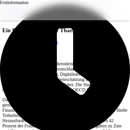
Erstinformation
Finanzwissen der Deutschen hat Luft
nach oben
Ein Beitrag von
Günter Thar
.
Zurück zur Übersicht
Voriger Beitrag
Nächster Beitrag
Die Bundesanstalt für Finanzdienstleistungsaufsicht (BaFin) ließ
rund 1.000 Erwachsenen in Deutschland jeweils zehn Fragen stellen
– darunter zu Zinsen, Inflation, Digitalisierung, Risiken von
Finanzprodukten und zur Selbsteinschätzung in Finanzfragen. Auch
einfache Rechenaufgaben waren dabei. Die Studie ist Teil einer
internationalen Erhebung, die von der OECD koordiniert wird.
Das Ergebnis zeigt, dass hierzulande insbesondere Menschen mit
geringem Bildungsgrad sowie Frauen und Senioren deutliche
Finanzwissenslücken zeigen. Insgesamt konnte nur rund jeder fünfte
Teilnehmer alle Fragen richtig beantworten. Die größte
Herausforderung stellte die Zinsrechnung dar. So konnten 42
Prozent der Frauen mindestens eine der beiden Aufgaben zu Zins