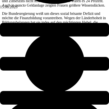
und Zinseszins nicht lösen, bei den Männern waren es 24 Prozent.
Auch in puncto Geldanlage zeigten Frauen größere Wissenslücken.
15.06.2023
Die Bundesregierung weiß um dieses sozial brisante Defizit und
möchte die Finanzbildung vorantreiben. Wegen der Länderhoheit in
Bildungsbelangen hat sie indes auf den mächtigsten Hebel, die
schulischen Lehrpläne, keinen Zugriff.