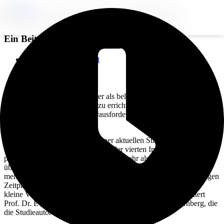
Bauherren sind oft zu optimistisch
Ein Beitrag von
twin
.
Zurück zur Übersicht
Voriger Beitrag
Nächster Beitrag
Das Eigenheim gilt noch immer als beliebteste Altersvorsorge in
Deutschland. Eine Immobilie zu errichten (bzw. errichten zu lassen)
ist allerdings eine größere Herausforderung, als die meisten
Bauherren ahnen.
Drei von vier Bauten werden einer aktuellen Studie zufolge teurer
und später fertig als geplant. Bei jeder vierten Immobilie wird der
planmäßige Fertigstellungstermin um mehr als drei Monate
überschritten. Jeder zehnte Bau kostet am Ende an die 30 Prozent
mehr als veranschlagt. „Bauprojekte folgen häufig einem sehr engen
Zeitplan. Da die Arbeiten aufeinander aufbauen, können selbst
kleine Verzögerungen zu einem Dominoeffekt führen“, erläutert
Prof. Dr. Evi Hartmann von der Universität Erlangen-Nürnberg, die
die Studieautoren wissenschaftlich beraten hat.