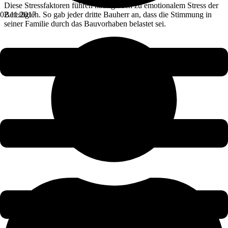
Diese Stressfaktoren führen häufig auch zu emotionalem Stress der
Beteiligten. So gab jeder dritte Bauherr an, dass die Stimmung in
02.11.2017
seiner Familie durch das Bauvorhaben belastet sei.