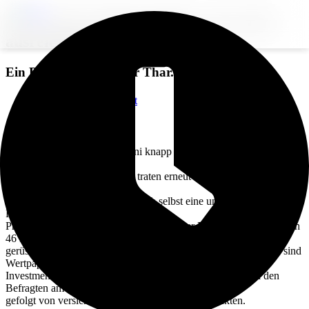
Jeder dritte Selbstständige sorgt nicht
ausreichend fürs Alter vor
Ein Beitrag von
Günter Thar
.
Zurück zur Übersicht
Voriger Beitrag
Nächster Beitrag
Das ifo Institut befragte im Juni knapp 900 Solo-Selbstständige und
Kleinstunternehmer nach
ihrer Altersversorgung. Dabei traten erneut bedenkliche Defizite
zutage: 32 Prozent der
Umfrageteilnehmer attestieren sich selbst eine unzureichende
Ruhestandsvorsorge. Weitere 22
Prozent geben sich unsicher bezüglich ihrer Perspektiven. Lediglich
46 Prozent sehen sich gut
gerüstet für den letzten Lebensabschnitt. Für den Kapitalaufbau sind
Wertpapiere,
Investmentfonds und Sachwertanlagen wie Immobilien bei den
Befragten am beliebtesten,
gefolgt von versicherungsbasierten Vorsorgeprodukten.