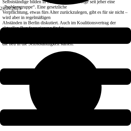
Selbstständige bilden in Sachen Altersvorsorge seit jeher eine
„Problemgruppe“. Eine gesetzliche
23.09.2025
Verpflichtung, etwas fürs Alter zurückzulegen, gibt es für sie nicht –
wird aber in regelmäßigen
Abständen in Berlin diskutiert. Auch im Koalitionsvertrag der
aktuellen Bundesregierung findet
sie sich, allerdings in entschärfter Form: Zur Altersvorsorge
verpflichtet werden sollen nur jene,
die neu in die Selbstständigkeit starten.